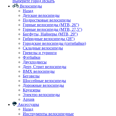
Выберите город
Искать
Велосипеды
Назад
Детские велосипеды
Подростковые велосипеды
Горные велосипеды (MTB, 26")
Горные велосипеды (MTB, 27,5")
Бигфуты, Найнеры (МТВ, 29")
Гибридные велосипеды (28")
Городские велосипеды (ситибайки)
Складные велосипеды
Гревелы и туринги
Фэтбайки
Двухподвесы
Дерт, Стрит велосипеды
BMX велосипеды
Беговелы
Шоссейные велосипеды
Дорожные велосипеды
Круизеры
Электро велосипеды
Архив
Аксессуары
Назад
Инструменты велосипедные