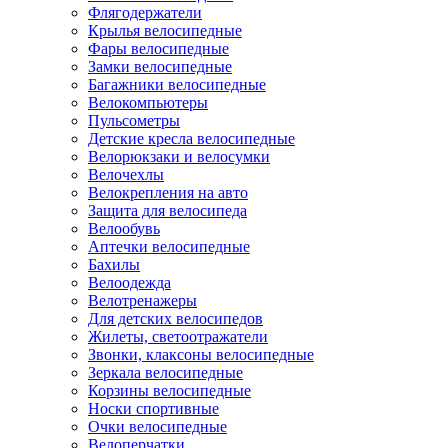
Флягодержатели
Крылья велосипедные
Фары велосипедные
Замки велосипедные
Багажники велосипедные
Велокомпьютеры
Пульсометры
Детские кресла велосипедные
Велорюкзаки и велосумки
Велочехлы
Велокрепления на авто
Защита для велосипеда
Велообувь
Аптечки велосипедные
Бахилы
Велоодежда
Велотренажеры
Для детских велосипедов
Жилеты, светоотражатели
Звонки, клаксоны велосипедные
Зеркала велосипедные
Корзины велосипедные
Носки спортивные
Очки велосипедные
Велоперчатки