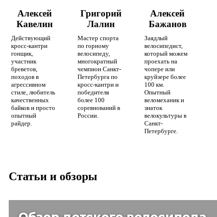
Алексей
Григорий
Алексей
Кавелин
Лалин
Бажанов
Действующий
Мастер спорта
Заядлый
кросс-кантри
по горному
велосипедист,
гонщик,
велосипеду,
который можем
участник
многократный
проехать на
бреветов,
чемпион Санкт-
чопере или
походов в
Петербурга по
круйзере более
агрессивном
кросс-кантри и
100 км.
стиле, любитель
победителя
Опытный
качественных
более 100
веломеханик и
байков и просто
соревнований в
знаток
опытный
России.
велокультуры в
райдер.
Санкт-
Петербурге.
Статьи и обзоры
Обзор детского велосипеда