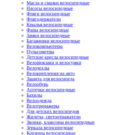
Масла и смазки велосипедные
Насосы велосипедные
Фляги велосипедные
Флягодержатели
Крылья велосипедные
Фары велосипедные
Замки велосипедные
Багажники велосипедные
Велокомпьютеры
Пульсометры
Детские кресла велосипедные
Велорюкзаки и велосумки
Велочехлы
Велокрепления на авто
Защита для велосипеда
Велообувь
Аптечки велосипедные
Бахилы
Велоодежда
Велотренажеры
Для детских велосипедов
Жилеты, светоотражатели
Звонки, клаксоны велосипедные
Зеркала велосипедные
Корзины велосипедные