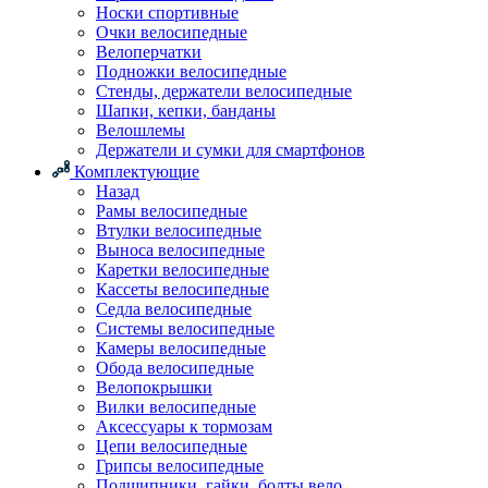
Носки спортивные
Очки велосипедные
Велоперчатки
Подножки велосипедные
Стенды, держатели велосипедные
Шапки, кепки, банданы
Велошлемы
Держатели и сумки для смартфонов
Комплектующие
Назад
Рамы велосипедные
Втулки велосипедные
Выноса велосипедные
Каретки велосипедные
Кассеты велосипедные
Седла велосипедные
Системы велосипедные
Камеры велосипедные
Обода велосипедные
Велопокрышки
Вилки велосипедные
Аксессуары к тормозам
Цепи велосипедные
Грипсы велосипедные
Подшипники, гайки, болты вело