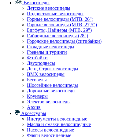
Велосипеды
Детские велосипеды
Подростковые велосипеды
Горные велосипеды (MTB, 26")
Горные велосипеды (MTB, 27,5")
Бигфуты, Найнеры (МТВ, 29")
Гибридные велосипеды (28")
Городские велосипеды (ситибайки)
Складные велосипеды
Гревелы и туринги
Фэтбайки
Двухподвесы
Дерт, Стрит велосипеды
BMX велосипеды
Беговелы
Шоссейные велосипеды
Дорожные велосипеды
Круизеры
Электро велосипеды
Архив
Аксессуары
Инструменты велосипедные
Масла и смазки велосипедные
Насосы велосипедные
Фляги велосипедные