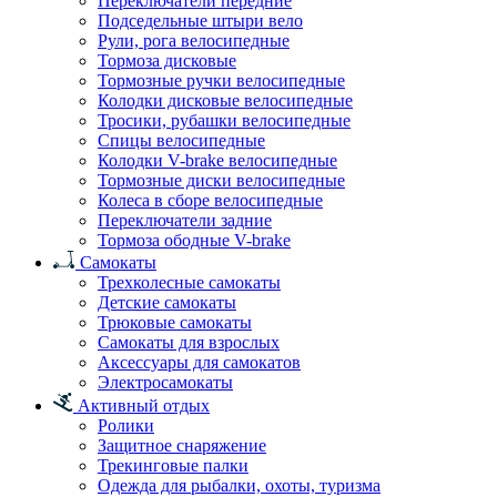
Переключатели передние
Подседельные штыри вело
Рули, рога велосипедные
Тормоза дисковые
Тормозные ручки велосипедные
Колодки дисковые велосипедные
Тросики, рубашки велосипедные
Спицы велосипедные
Колодки V-brake велосипедные
Тормозные диски велосипедные
Колеса в сборе велосипедные
Переключатели задние
Тормоза ободные V-brake
Самокаты
Трехколесные самокаты
Детские самокаты
Трюковые самокаты
Самокаты для взрослых
Аксессуары для самокатов
Электроcамокаты
Активный отдых
Ролики
Защитное снаряжение
Трекинговые палки
Одежда для рыбалки, охоты, туризма